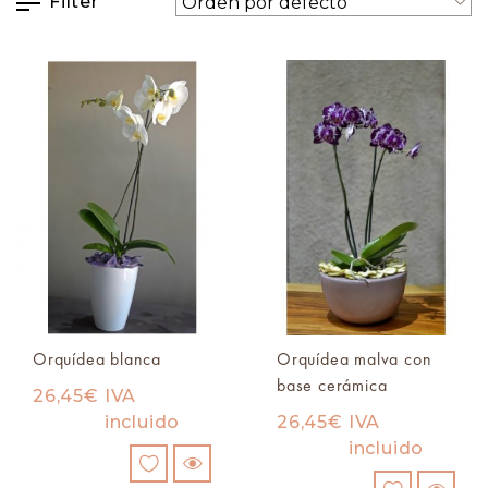
Filter
Orquídea blanca
Orquídea malva con
base cerámica
26,45
€
IVA
incluido
26,45
€
IVA
incluido