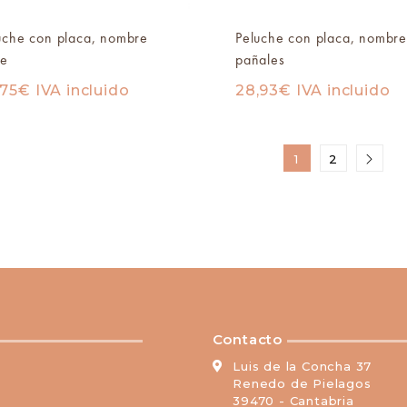
uche con placa, nombre
Peluche con placa, nombre
be
pañales
,75
€
IVA incluido
28,93
€
IVA incluido
1
2
Contacto
Luis de la Concha 37
Renedo de Pielagos
39470 - Cantabria