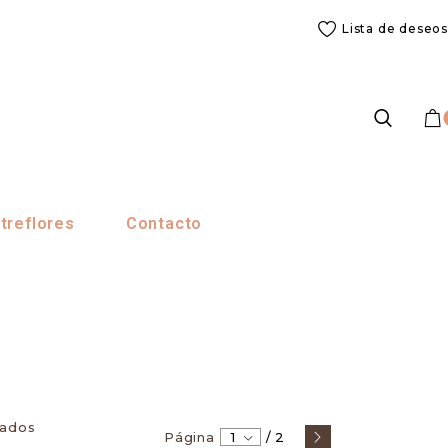
Lista de deseos
treflores
Contacto
tados
Página
1
/
2