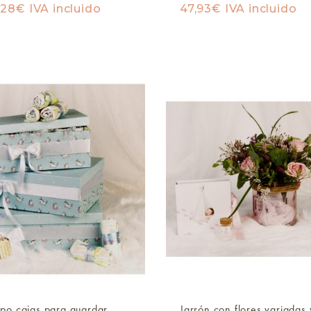
,28
€
IVA incluido
47,93
€
IVA incluido
po cajas para guardar
Jarrón con flores variadas 