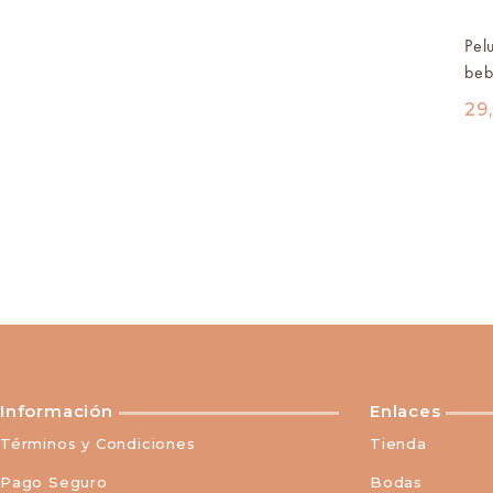
Pel
be
29
Información
Enlaces
Términos y Condiciones
Tienda
Pago Seguro
Bodas