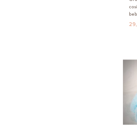
cos
beb
29