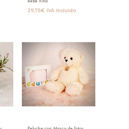
bebe niña
29,75
€
IVA incluido
y
Peluche con Marco de fotos